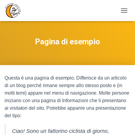
N
A
V
I
G
Pagina di esempio
A
Z
I
O
N
E
Questa è una pagina di esempio. Differisce da un articolo
T
O
di un blog perché rimane sempre allo stesso posto e (in
G
molti temi) appare nel menu di navigazione. Molte persone
G
iniziano con una pagina di Informazioni che li presentano
L
E
ai visitatori del sito. Potrebbe apparire una presentazione
del tipo:
Ciao! Sono un fattorino ciclista di giorno,